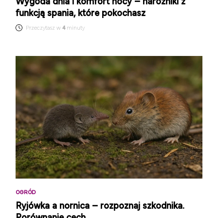
Wygoda dnia i komfort nocy – narożniki z
funkcją spania, które pokochasz
Przeczytasz w
4
minuty
OGRÓD
Ryjówka a nornica – rozpoznaj szkodnika.
Porównanie cech