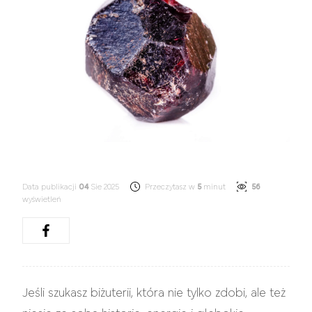
Data publikacji
04
Sie 2025
Przeczytasz w
5
minut
56
wyświetleń
Jeśli szukasz biżuterii, która nie tylko zdobi, ale też