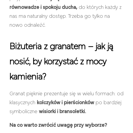
równowadze i spokoju ducha,
do których każdy z
nas ma naturalny dostęp. Trzeba go tylko na
nowo odnaleźć.
Biżuteria z granatem – jak ją
nosić, by korzystać z mocy
kamienia?
Granat pięknie prezentuje się w wielu formach: od
klasycznych
kolczyków i pierścionków
po bardziej
symboliczne
wisiorki i bransoletki.
Na co warto zwrócić uwagę przy wyborze?