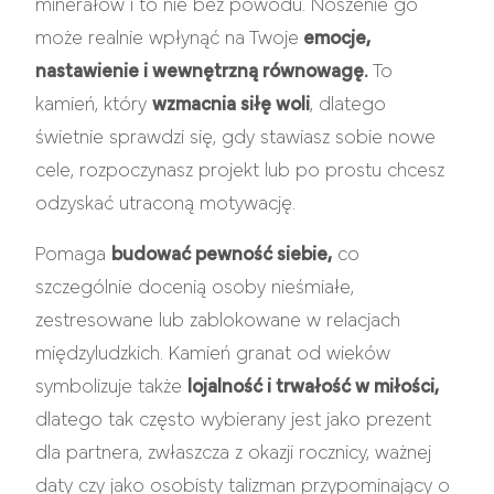
minerałów i to nie bez powodu. Noszenie go
może realnie wpłynąć na Twoje
emocje,
nastawienie i wewnętrzną równowagę.
To
kamień, który
wzmacnia siłę woli
, dlatego
świetnie sprawdzi się, gdy stawiasz sobie nowe
cele, rozpoczynasz projekt lub po prostu chcesz
odzyskać utraconą motywację.
Pomaga
budować pewność siebie,
co
szczególnie docenią osoby nieśmiałe,
zestresowane lub zablokowane w relacjach
międzyludzkich. Kamień granat od wieków
symbolizuje także
lojalność i trwałość w miłości,
dlatego tak często wybierany jest jako prezent
dla partnera, zwłaszcza z okazji rocznicy, ważnej
daty czy jako osobisty talizman przypominający o