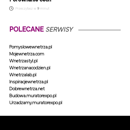
Przeczytasz w
9
minut
POLECANE
SERWISY
Pomyslowewnetrza.pl
Mojewnetrza.com
Wnetrzastyl.pl
Wnetrzanacodzien.pl
Wnetrzalab.pl
Inspiracjewnetrza.pl
Dobrewnetrza.net
Budowa.muratorexpo.pl
Urzadzamy.muratorexpo.pl